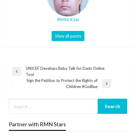
RMN Kids
View all posts
Post
UNICEF Develops Baby Talk for Dads Online
Previous
Tool
navigation
Post
Sign the Petition to Protect the Rights of
Next
Children #GoBlue
Post
Partner with RMN Stars