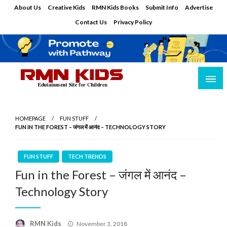
Skip
About Us
Creative Kids
RMN Kids Books
Submit Info
Advertise
to
Contact Us
Privacy Policy
content
Edutainment Site for Children
RMN Kids
HOMEPAGE
FUN STUFF
FUN IN THE FOREST – जंगल में आनंद – TECHNOLOGY STORY
FUN STUFF
TECH TRENDS
Fun in the Forest – जंगल में आनंद –
Technology Story
Posted
RMN Kids
November 3, 2018