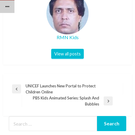
RMN Kids
View all posts
Post
UNICEF Launches New Portal to Protect
Previous
Children Online
navigation
Post
PBS Kids Animated Series: Splash And
Next
Bubbles
Post