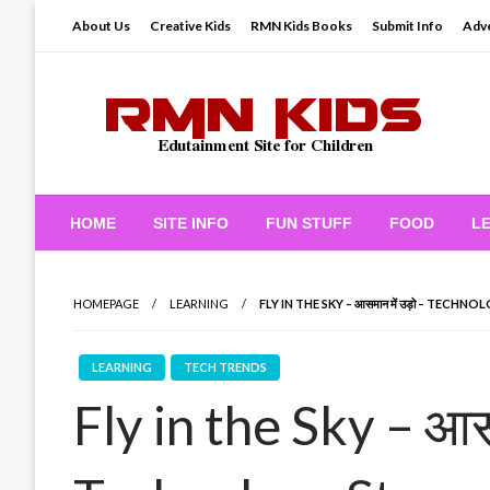
Skip
About Us
Creative Kids
RMN Kids Books
Submit Info
Adve
to
content
Edutainment Site for Children
RMN Kids
HOME
SITE INFO
FUN STUFF
FOOD
L
HOMEPAGE
LEARNING
FLY IN THE SKY – आसमान में उड़ो – TECH
LEARNING
TECH TRENDS
Fly in the Sky – आसम