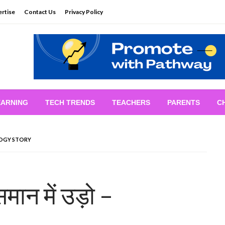
rtise
Contact Us
Privacy Policy
EARNING
TECH TRENDS
TEACHERS
PARENTS
C
NOLOGY STORY
ान में उड़ो –