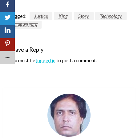
Tagged:
Justice
King
Story
Technology
राजा का न्याय
Leave a Reply
You must be
logged in
to post a comment.