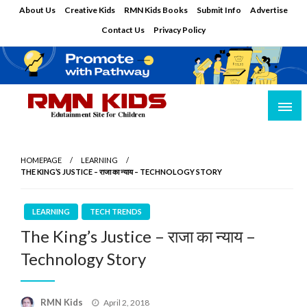
Skip
About Us
Creative Kids
RMN Kids Books
Submit Info
Advertise
to
Contact Us
Privacy Policy
content
Edutainment Site for Children
RMN Kids
HOMEPAGE
LEARNING
THE KING’S JUSTICE – राजा का न्याय – TECHNOLOGY STORY
LEARNING
TECH TRENDS
The King’s Justice – राजा का न्याय –
Technology Story
Posted
RMN Kids
April 2, 2018