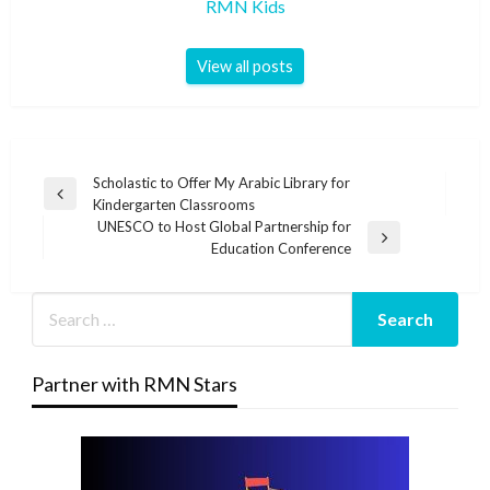
RMN Kids
View all posts
Post
Scholastic to Offer My Arabic Library for
Previous
Kindergarten Classrooms
navigation
Post
UNESCO to Host Global Partnership for
Next
Education Conference
Post
Partner with RMN Stars